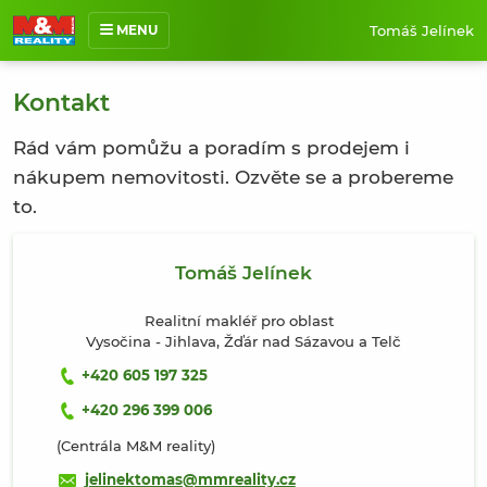
Tomáš Jelínek
MENU
O mně
Kontakt
Nabídka nemovitostí
Rád vám pomůžu a poradím s prodejem i
Prodané nemovitosti
nákupem nemovitosti. Ozvěte se a probereme
Reference
to.
Jak pracuji
Kontakt
Tomáš Jelínek
Realitní makléř pro oblast
Vysočina - Jihlava, Žďár nad Sázavou a Telč
+420 605 197 325
+420 296 399 006
(Centrála M&M reality)
jelinektomas@mmreality.cz