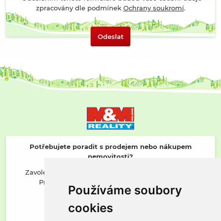
zpracovány dle podmínek
Ochrany soukromí
.
Odeslat
Potřebujete poradit s prodejem nebo nákupem
nemovitosti?
Zavolejte mi nebo napište a já vám zavolám zpátky.
Probereme vaši situaci a vymyslíme, co dál.
Používáme soubory
Napište mi přes kontaktní formulář
cookies
nebo zavolejte