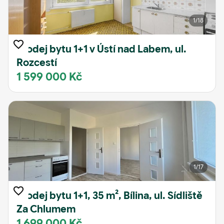
1
/18
Prodej bytu 1+1 v Ústí nad Labem, ul.
Rozcestí
1 599 000 Kč
1
/17
Prodej bytu 1+1, 35 m², Bílina, ul. Sídliště
Za Chlumem
1 699 000 Kč