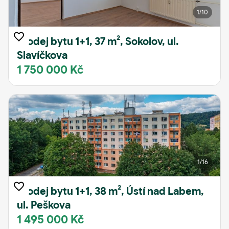
1
/10
Prodej bytu 1+1, 37 m², Sokolov, ul.
Slavíčkova
1 750 000 Kč
1
/16
Prodej bytu 1+1, 38 m², Ústí nad Labem,
ul. Peškova
1 495 000 Kč