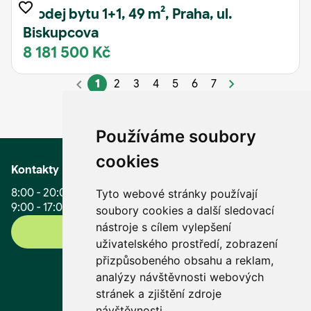
Prodej bytu 1+1, 49 m², Praha, ul.
Biskupcova
8 181 500 Kč
1
2
3
4
5
6
7
Načíst více
Používáme soubory
cookies
Kontakty
8:00 - 20:00 (Po - Pá)
Tyto webové stránky používají
9:00 - 17:00 (So, Ne, svátky)
soubory cookies a další sledovací
nástroje s cílem vylepšení
+420 296 399 006
uživatelského prostředí, zobrazení
přizpůsobeného obsahu a reklam,
info@mmreality.cz
analýzy návštěvnosti webových
stránek a zjištění zdroje
E-mail pro novináře
návštěvnosti.