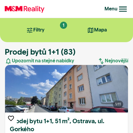
Menu
1
Filtry
Mapa
Prodej bytů 1+1
(83)
Upozornit na stejné nabídky
Nejnovější
Nejnovější
Nejstarší
1
/11
Nejdražší
Nejlevnější
Prodej bytu 1+1, 51 m², Ostrava, ul.
Gorkého