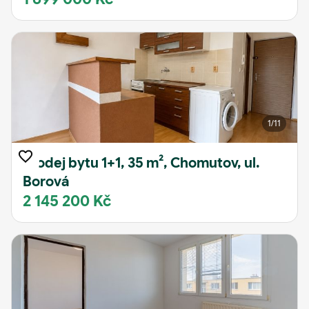
1
/11
Prodej bytu 1+1, 35 m², Chomutov, ul.
Borová
2 145 200 Kč