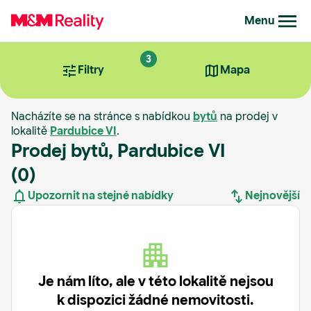
Menu
3
Filtry
Mapa
Nacházíte se na stránce s nabídkou
bytů
na prodej v
lokalitě
Pardubice VI
.
Prodej bytů, Pardubice VI
(0)
Upozornit na stejné nabídky
Nejnovější
Nejnovější
Nejstarší
Je nám líto, ale v této lokalitě nejsou
k dispozici žádné nemovitosti.
Nejdražší