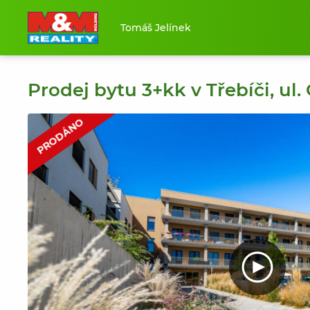
Tomáš Jelínek
Prodej bytu 3+kk v Třebíči, ul.
PRODÁNO