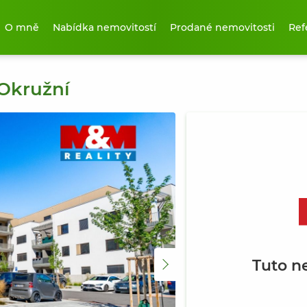
O mně
Nabídka nemovitostí
Prodané nemovitosti
Ref
 Okružní
Tuto n