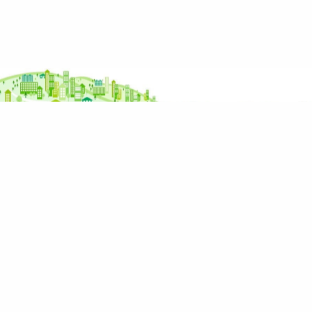
Potřebujete poradit s prodejem nebo nákupem
nemovitosti?
Zavolejte mi nebo napište a já vám zavolám
zpátky. Probereme vaši situaci a vymyslíme, co
dál.
Napište mi přes kontaktní formulář