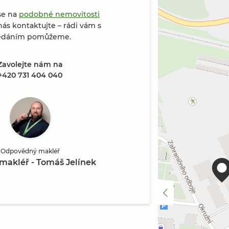
se na
podobné nemovitosti
ás kontaktujte – rádi vám s
edáním pomůžeme.
Zavolejte nám na
Okružní (Fotografie 2 / 23)
+420 731 404 040
Odpovědný makléř
 makléř - Tomáš Jelínek