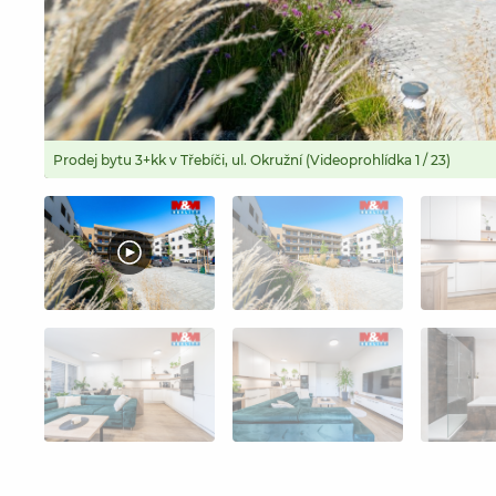
Prodej bytu 3+kk v Třebíči, ul. Okružní (Videoprohlídka 1 / 23)