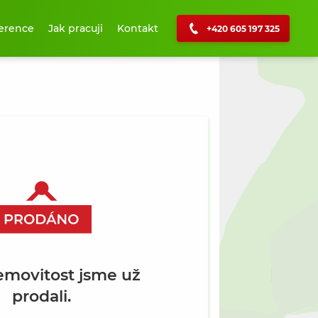
erence
Jak pracuji
Kontakt
+420 605 197 325
+
−
emovitost jsme už
prodali.