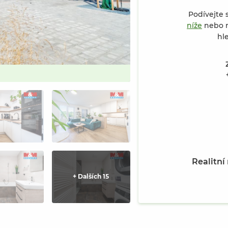
Podívejte 
níže
nebo n
hl
Prodej bytu 3+kk v Třebíči, ul. 
Realitní
+ Dalších 15