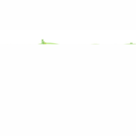
M&M svět
Blog M&M reality
M&M reality
Rekonstrukce nemovitosti: co
M&M videa
Energetické úspory: Jak snížit
M&M kariéra
Na co si dát pozor při koupi st
M&M finance