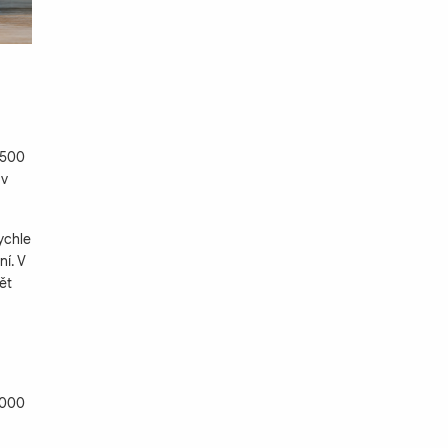
 500
 v
ychle
ní. V
ět
 000