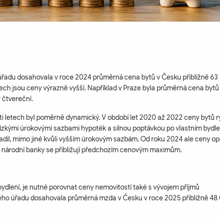
 úřadu dosahovala v roce 2024 průměrná cena bytů v Česku přibližně 63
ech jsou ceny výrazně vyšší. Například v Praze byla průměrná cena bytů
 čtvereční.
ti letech byl poměrně dynamický. V období let 2020 až 2022 ceny bytů r
 nízkými úrokovými sazbami hypoték a silnou poptávkou po vlastním bydle
adil, mimo jiné kvůli vyšším úrokovým sazbám. Od roku 2024 ale ceny op
 národní banky se přibližují předchozím cenovým maximům.
dlení, je nutné porovnat ceny nemovitostí také s vývojem příjmů
ého úřadu dosahovala průměrná mzda v Česku v roce 2025 přibližně 48