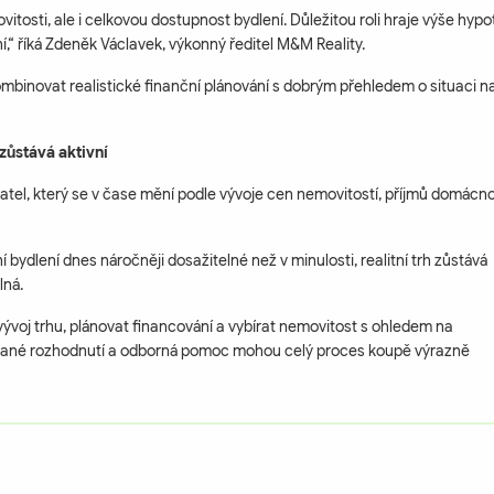
itosti, ale i celkovou dostupnost bydlení. Důležitou roli hraje výše hypo
í,“ říká Zdeněk Václavek, výkonný ředitel M&M Reality.
kombinovat realistické finanční plánování s dobrým přehledem o situaci n
 zůstává aktivní
tel, který se v čase mění podle vývoje cen nemovitostí, příjmů domácnos
í bydlení dnes náročněji dosažitelné než v minulosti, realitní trh zůstává
lná.
 vývoj trhu, plánovat financování a vybírat nemovitost s ohledem na
vané rozhodnutí a odborná pomoc mohou celý proces koupě výrazně