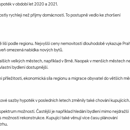
ypoték v období let 2020 a 2021.
stly rychleji než příjmy domácností. To postupně vedlo ke zhoršení
 liší podle regionu. Nejvyšší ceny nemovitostí dlouhodobě vykazuje Pra
roveň omezená nabídka nových bytů.
dalších velkých městech, například v Brně. Naopak v menších městech n
lastní bydlení dostupnější.
í příležitosti, ekonomická síla regionu a migrace obyvatel do větších mě
kové sazby hypoték v posledních letech změnily také chování kupujících.
pektrum možností. Častější je například hledání bydlení mimo nejdražší
 s možností rekonstrukce. Kupující také věnují více času plánování
trhu.