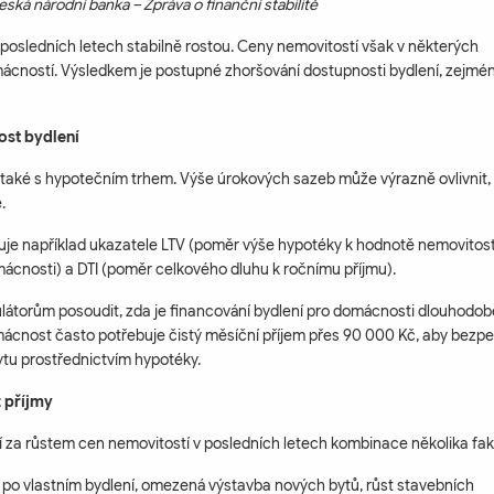
eská národní banka – Zpráva o finanční stabilitě
 posledních letech stabilně rostou. Ceny nemovitostí však v některých
omácností. Výsledkem je postupné zhoršování dostupnosti bydlení, zejmé
ost bydlení
také s hypotečním trhem. Výše úrokových sazeb může výrazně ovlivnit, 
.
je například ukazatele LTV (poměr výše hypotéky k hodnotě nemovitosti
mácnosti) a DTI (poměr celkového dluhu k ročnímu příjmu).
látorům posoudit, zda je financování bydlení pro domácnosti dlouhodob
mácnost často potřebuje čistý měsíční příjem přes 90 000 Kč, aby bezp
tu prostřednictvím hypotéky.
ž příjmy
í za růstem cen nemovitostí v posledních letech kombinace několika fak
ka po vlastním bydlení, omezená výstavba nových bytů, růst stavebních