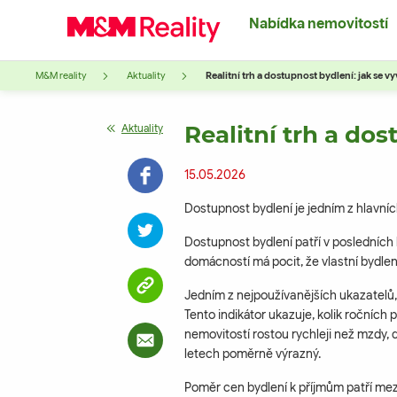
Nabídka nemovitostí
M&M reality
Aktuality
Realitní trh a dostupnost bydlení: jak se 
Realitní trh a do
Aktuality
15.05.2026
Dostupnost bydlení je jedním z hlavníc
Dostupnost bydlení patří v posledních
domácností má pocit, že vlastní bydlen
Jedním z nejpoužívanějších ukazatelů,
Tento indikátor ukazuje, kolik ročníc
nemovitostí rostou rychleji než mzdy, 
letech poměrně výrazný.
Poměr cen bydlení k příjmům patří mez