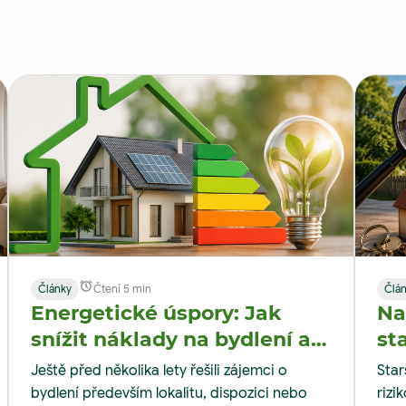
Články
Čtení 5 min
Člá
Energetické úspory: Jak
Na
snížit náklady na bydlení až
st
o 30 % | M&M Reality
Ještě před několika lety řešili zájemci o
Star
bydlení především lokalitu, dispozici nebo
rizi