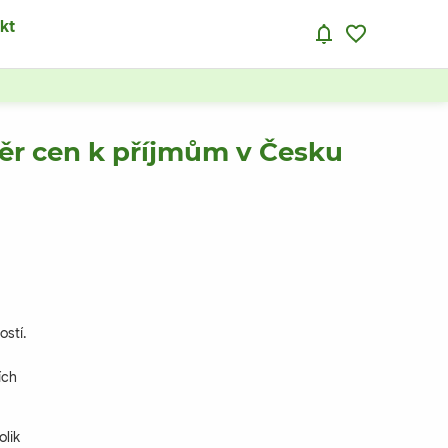
kt
oměr cen k příjmům v Česku
ostí.
ích
olik