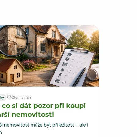
nky
Čtení 5 min
 co si dát pozor při koupi
arší nemovitosti
ší nemovitost může být příležitost – ale i
ko