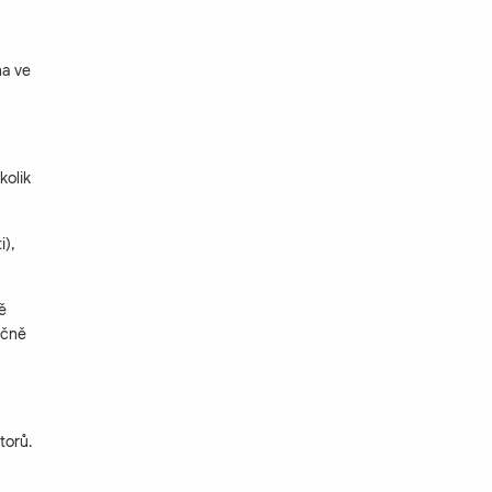
na ve
kolik
),
ě
ečně
torů.