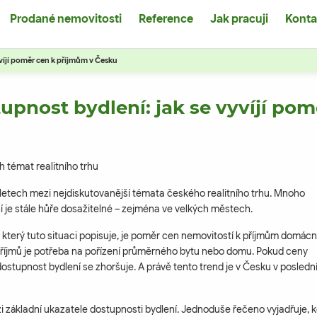
Prodané nemovitosti
Reference
Jak pracuji
Konta
vyvíjí poměr cen k příjmům v Česku
stupnost bydlení: jak se vyvíjí p
h témat realitního trhu
 letech mezi nejdiskutovanější témata českého realitního trhu. Mnoho
í je stále hůře dosažitelné – zejména ve velkých městech.
 který tuto situaci popisuje, je poměr cen nemovitostí k příjmům domácn
h příjmů je potřeba na pořízení průměrného bytu nebo domu. Pokud ceny
dostupnost bydlení se zhoršuje. A právě tento trend je v Česku v posledn
i základní ukazatele dostupnosti bydlení. Jednoduše řečeno vyjadřuje, k