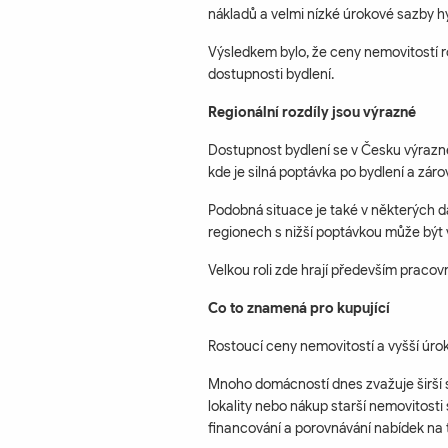
nákladů a velmi nízké úrokové sazby h
Výsledkem bylo, že ceny nemovitostí ro
dostupnosti bydlení.
Regionální rozdíly jsou výrazné
Dostupnost bydlení se v Česku výrazně
kde je silná poptávka po bydlení a zá
Podobná situace je také v některých 
regionech s nižší poptávkou může být v
Velkou roli zde hrají především pracovn
Co to znamená pro kupující
Rostoucí ceny nemovitostí a vyšší úro
Mnoho domácností dnes zvažuje širší s
lokality nebo nákup starší nemovitosti
financování a porovnávání nabídek na 