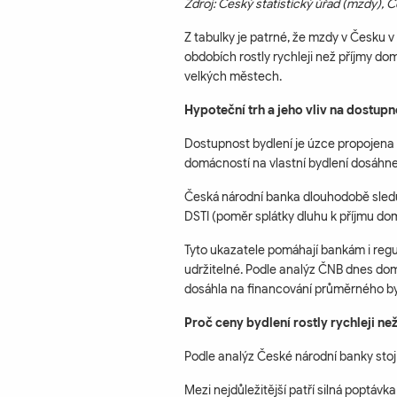
Zdroj: Český statistický úřad (mzdy), Č
Z tabulky je patrné, že mzdy v Česku v
obdobích rostly rychleji než příjmy d
velkých městech.
Hypoteční trh a jeho vliv na dostupn
Dostupnost bydlení je úzce propojena 
domácností na vlastní bydlení dosáhne
Česká národní banka dlouhodobě sledu
DSTI (poměr splátky dluhu k příjmu do
Tyto ukazatele pomáhají bankám i regu
udržitelné. Podle analýz ČNB dnes do
dosáhla na financování průměrného by
Proč ceny bydlení rostly rychleji ne
Podle analýz České národní banky stoj
Mezi nejdůležitější patří silná poptáv