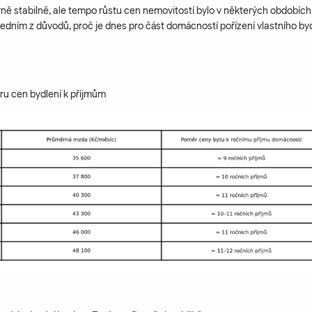
ně stabilně, ale tempo růstu cen nemovitostí bylo v některých obdobích
e jedním z důvodů, proč je dnes pro část domácností pořízení vlastního by
u cen bydlení k příjmům