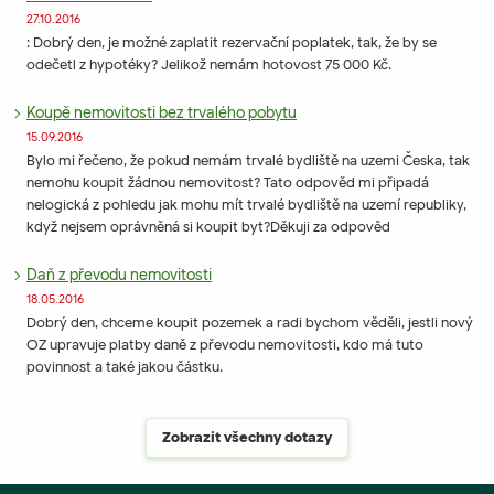
27.10.2016
: Dobrý den, je možné zaplatit rezervační poplatek, tak, že by se
odečetl z hypotéky? Jelikož nemám hotovost 75 000 Kč.
Koupě nemovitosti bez trvalého pobytu
15.09.2016
Bylo mi řečeno, že pokud nemám trvalé bydliště na uzemi Česka, tak
nemohu koupit žádnou nemovitost? Tato odpověd mi připadá
nelogická z pohledu jak mohu mít trvalé bydliště na uzemí republiky,
když nejsem oprávněná si koupit byt?Děkuji za odpověd
Daň z převodu nemovitosti
18.05.2016
Dobrý den, chceme koupit pozemek a radi bychom věděli, jestli nový
OZ upravuje platby daně z převodu nemovitosti, kdo má tuto
povinnost a také jakou částku.
Zobrazit všechny dotazy